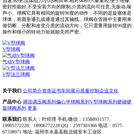
迅速,轻便,流体阻力小,结构简单,相对体积小,重量轻,便于维修,
密封性能好,不受安装方向的限制,介质的流向可任意,无振动,噪
声小。
球阀它具有相同的旋转90度的动作，不同的是旋塞体是
球体，有圆形通孔或通道通过其轴线。球阀在管路中主要用来
做切断、分配和改变介质的流动方向，它只需要用旋转90度的
操作和很小的转动力矩就能关闭严密。
V型球阀
气动V型球阀
V型法兰球阀
关于我们
公司简介
资质证书
车间展示
质量控制
企业文化
产品中心
调流调压阀系列
偏心半球阀系列
V型球阀系列
硬碰硬
旋球阀系列
更多
联系我们
联系人：叶经理
手机/微信：13588931577、
19905772228、18906772228
QQ：2597303366
电话：0577-
67338971
地址: 温州市永嘉县瓯北镇安丰工业区