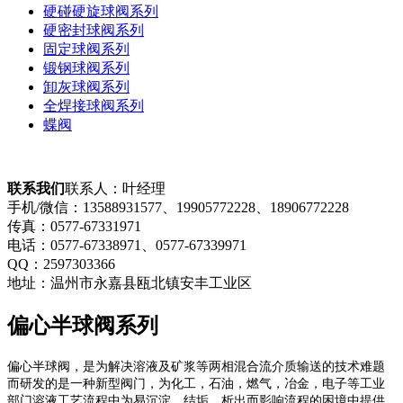
硬碰硬旋球阀系列
硬密封球阀系列
固定球阀系列
锻钢球阀系列
卸灰球阀系列
全焊接球阀系列
蝶阀
联系我们
联系人：叶经理
手机/微信：13588931577、19905772228​、18906772228
传真：0577-67331971
电话：0577-67338971、0577-67339971​
QQ：2597303366
地址：温州市永嘉县瓯北镇安丰工业区
偏心半球阀系列
偏心半球阀，是为解决溶液及矿浆等两相混合流介质输送的技术难题
而研发的是一种新型阀门，为化工，石油，燃气，冶金，电子等工业
部门溶液工艺流程中为易沉淀，结垢，析出而影响流程的困境中提供