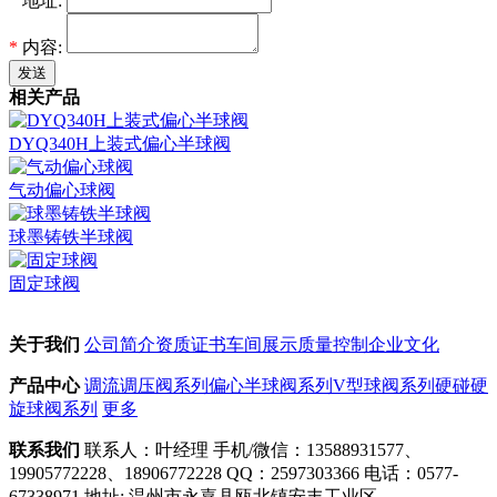
*
地址:
*
内容:
发送
相关产品
DYQ340H上装式偏心半球阀
气动偏心球阀
球墨铸铁半球阀
固定球阀
关于我们
公司简介
资质证书
车间展示
质量控制
企业文化
产品中心
调流调压阀系列
偏心半球阀系列
V型球阀系列
硬碰硬
旋球阀系列
更多
联系我们
联系人：叶经理
手机/微信：13588931577、
19905772228、18906772228
QQ：2597303366
电话：0577-
67338971
地址: 温州市永嘉县瓯北镇安丰工业区