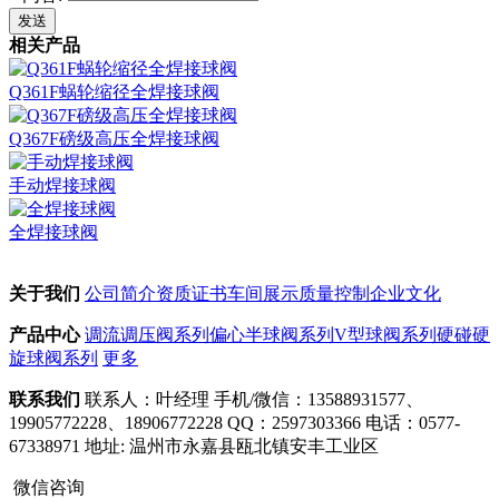
*
内容:
发送
相关产品
Q361F蜗轮缩径全焊接球阀
Q367F磅级高压全焊接球阀
手动焊接球阀
全焊接球阀
关于我们
公司简介
资质证书
车间展示
质量控制
企业文化
产品中心
调流调压阀系列
偏心半球阀系列
V型球阀系列
硬碰硬
旋球阀系列
更多
联系我们
联系人：叶经理
手机/微信：13588931577、
19905772228、18906772228
QQ：2597303366
电话：0577-
67338971
地址: 温州市永嘉县瓯北镇安丰工业区